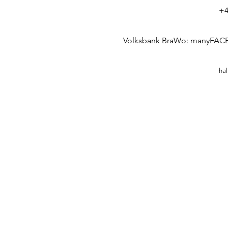
+4
Volksbank BraWo: manyFACES
ha