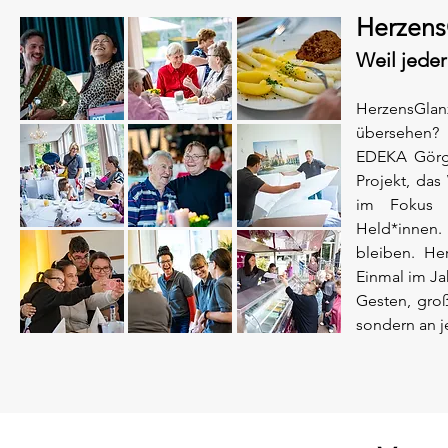
Herzens
Weil jeder
HerzensGlanz
übersehen?
EDEKA Görg
Projekt, das
im Fokus s
Held*innen.
bleiben. He
Einmal im J
Gesten, gro
sondern an j